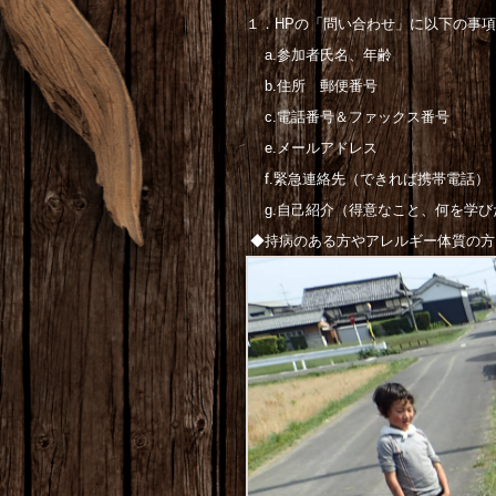
１．HPの「問い合わせ」に以下の事
a.参加者氏名、年齢
b.住所 郵便番号
c.電話番号＆ファックス番号
e.メールアドレス
f.緊急連絡先（できれば携帯電話）
g.自己紹介（得意なこと、何を学び
◆持病のある方やアレルギー体質の方