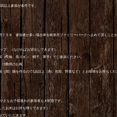
以上参加が条件です。
野７５８ 参加者が多い場合車を岐阜市ファミリーパークへ止めて頂くことが
プ、（なければお貸出しできます）
ズボン、帽子、軍手）でご参加ください。
用のお椀
るので1品以上（肉、魚類、野菜など）とお味噌をお持ちくだ
 小さなお子様連れの参加者も大歓迎です。
穫したお米はお持ち帰りできます）
せていただきます。