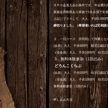
ＮＰＯ会員入会が条件です。年会費3,00
家族会員制度あり家族で1名会員で全
上記にプラスして、大人、子供5,000円
締切りました。（希望者いれば応相談
２．一日コース 共同田にて作業とな
(会員）大人、子供500円 幼児(1歳以下)
（非会員）大人、子供1000円 幼児(1歳
3．無料体験参加（1回のみ）
どろんこくらぶ
(会員）大人、子供500円 幼児(1歳以下)
（非会員）大人、子供1000円 幼児(1歳
無料体験参加（1回のみ）
申し込み方法