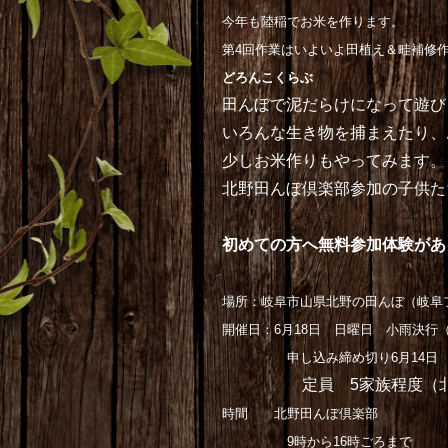
今年も陸稲でお米を作ります。
第4回作業はいよいよ田植え＆畦補修
どろんこくらぶ
田んぼで泥だらけになって遊び
いろんな生き物を捕まえたり、
少しお米作りもやってみます。
北野田んぼ倶楽部参加の子供た
初めての方へ無料参加体験があ
場所：岐阜市山県北野の田んぼ（岐阜
開催日：6月18日 日曜日 小雨決行
申し込み締め切り6月14日
定員 5家族程度（北野田
時間 北野田んぼ倶楽部
9時から16時ごろまで