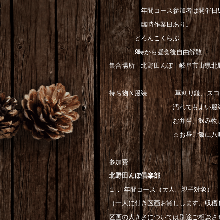
年間コース参加者は開催日5回
臨時作業日あり。
どろんこくらぶ
9時から昼食後自由解散
集合場所 北野田んぼ 岐阜市山県北
持ち物＆服装 草刈り鎌、スコッ
汚れてもよい服装（長袖、長
お弁当、飲み物、汁物
☆お昼ご飯に八味（闇）鍋を作
参加費
北野田んぼ倶楽部
１． 年間コース（大人、親子対象）
（一人に付き区画お貸しします、収
区画の大きさについては別途ご相談さ