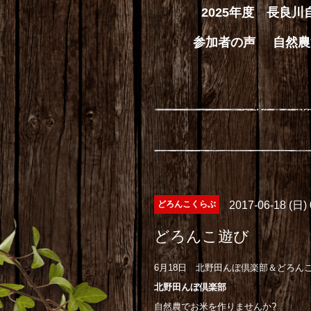
2025年度 長良
参加者の声
自然農
どろんこくらぶ
2017-06-18 (日)
どろんこ遊び
6月18日 北野田んぼ倶楽部＆どろん
北野田んぼ倶楽部
自然農でお米を作りませんか?