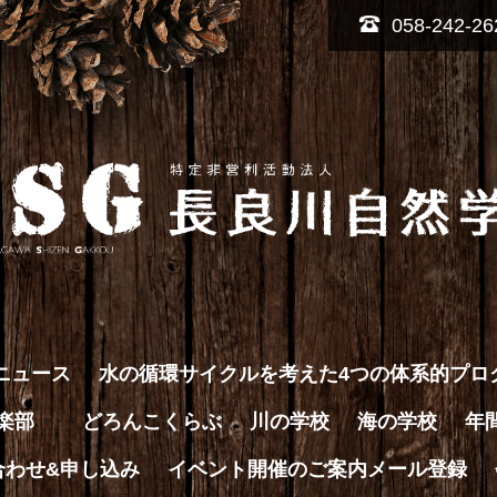
058-242-26
ニュース
水の循環サイクルを考えた4つの体系的プロ
倶楽部
どろんこくらぶ
川の学校
海の学校
年
合わせ&申し込み
イベント開催のご案内メール登録