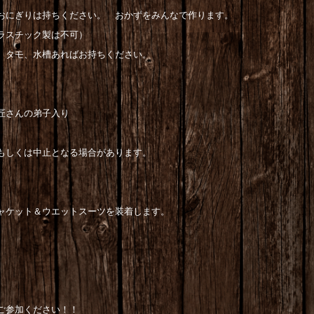
おにぎりは持ちください。 おかずをみんなで作ります。
ラスチック製は不可）
。タモ、水槽あればお持ちください。
匠さんの弟子入り
もしくは中止となる場合があります。
ャケット＆ウエットスーツを装着します。
ご参加ください！！