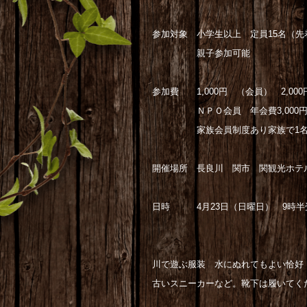
参加対象 小学生以上 定員15名（先
親子参加可能
参加費 1,000円 （会員） 2,00
ＮＰＯ会員 年会費3,000円入会
家族会員制度あり家族で1名会員
開催場所 長良川 関市 関観光ホテ
日時 4月23日（日曜日） 9時半受
川で遊ぶ服装 水にぬれてもよい恰好
古いスニーカーなど。靴下は履いてく