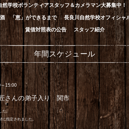
川自然学校ボランティアスタッフ＆カメラマン大募集中！
酒 「恵」ができるまで
長良川自然学校オフィシャ
賃借対照表の公告
スタッフ紹介
年間スケジュール
00～15:00
匠さんの弟子入り 関市
した。
財に指定されました。