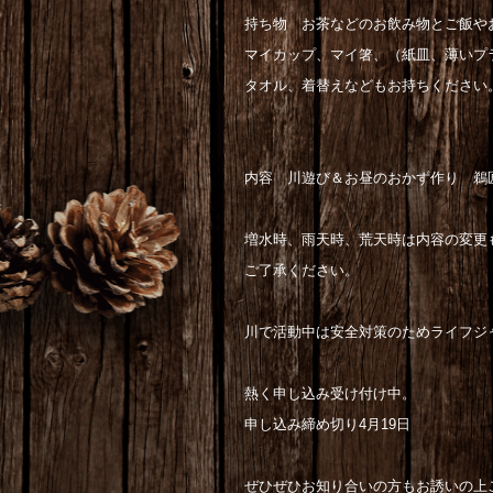
持ち物 お茶などのお飲み物とご飯や
マイカップ、マイ箸、（紙皿、薄いプ
タオル、着替えなどもお持ちください
内容 川遊び＆お昼のおかず作り 鵜
増水時、雨天時、荒天時は内容の変更
ご了承ください。
川で活動中は安全対策のためライフジ
熱く申し込み受け付け中。
申し込み締め切り4月19日
ぜひぜひお知り合いの方もお誘いの上