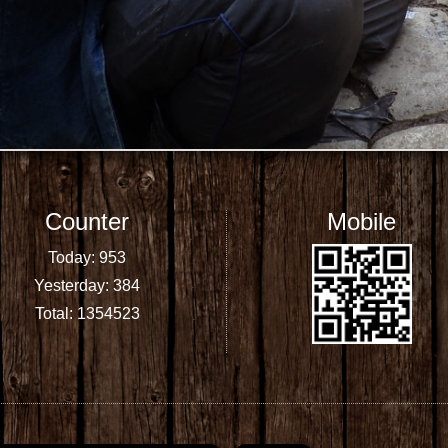
Counter
Mobile
Today:
953
Yesterday:
384
Total:
1354523