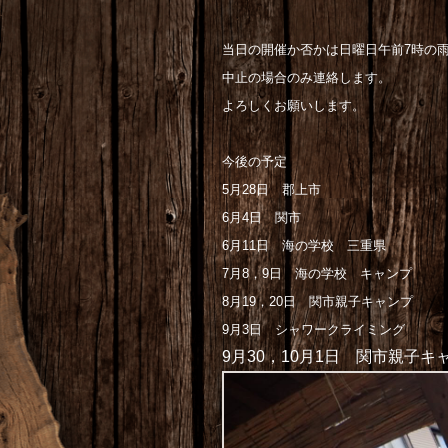
当日の開催か否かは日曜日午前7時の
中止の場合のみ連絡します。
よろしくお願いします。
今後の予定
5月28日 郡上市
6月4日 関市
6月11日 海の学校 三重県
7月8，9日 海の学校 キャンプ
8月19，20日 関市親子キャンプ
9月3日 シャワークライミング
9月30，10月1日 関市親子キ