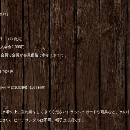
着順）
0円 （非会員）
金2,000円
で全員が会員価格で参加できます。
ル前河原
付開始10時開始15時解散
（水着の上に重ね着をしてきてください）ラッシュガードや雨具など、水の
ださい。ビーチサンダルは不可。帽子は必須です。