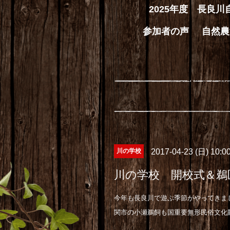
2025年度 長良
参加者の声
自然農
川の学校
2017-04-23 (日) 10:
川の学校 開校式＆鵜
今年も長良川で遊ぶ季節がやってきま
関市の小瀬鵜飼も国重要無形民俗文化