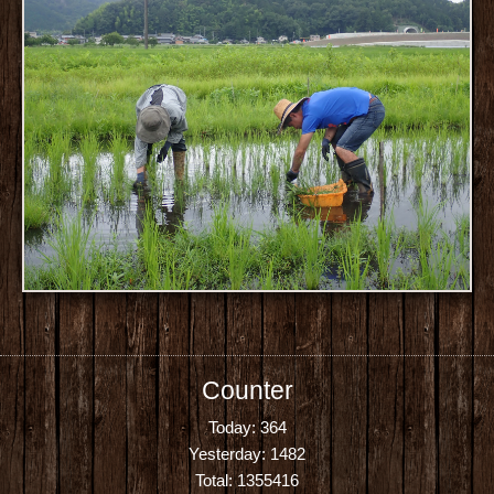
Counter
Today:
364
Yesterday:
1482
Total:
1355416