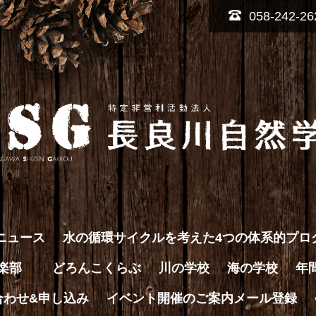
058-242-26
ニュース
水の循環サイクルを考えた4つの体系的プロ
倶楽部
どろんこくらぶ
川の学校
海の学校
年
合わせ&申し込み
イベント開催のご案内メール登録