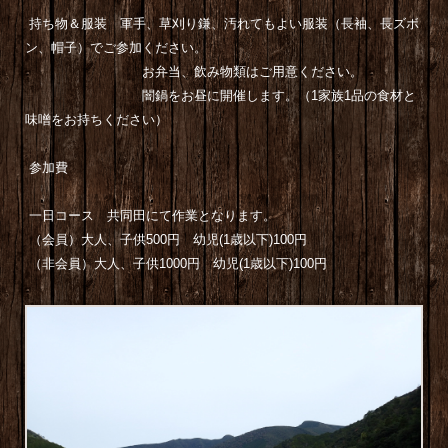
持ち物＆服装 軍手、草刈り鎌、汚れてもよい服装（長袖、長ズボ
ン、帽子）でご参加ください。
お弁当、飲み物類はご用意ください。
闇鍋をお昼に開催します。（1家族1品の食材と
味噌をお持ちください）
参加費
一日コース 共同田にて作業となります。
（会員）大人、子供
500
円 幼児(1歳以下)
100
円
（非会員）大人、子供
1000
円 幼児(1歳以下)
100
円