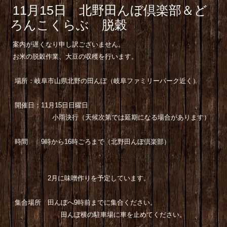
11月15日 北野田んぼ倶楽部＆ど
ろんこくらぶ 脱穀
案内が遅くなり申し訳ございません。
お米の脱穀作業、大豆の収穫を行います。
場所：岐阜市山県北野の田んぼ（岐阜ファミリーパーク近く）
開催日：11月15日日曜日
小雨決行（天候次第では延期になる場合があります）
時間 9時から16時ごろまで（北野田んぼ倶楽部）
2月に味噌作りを予定しています。
集合場所 田んぼへ9時前までに集合ください。
田んぼ横の駐車場に車を止めてください。