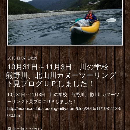
2015
.
11
.
07 14:19
10月31日～11月3日 川の学校
熊野川、北山川カヌーツーリング
下見ブログＵＰしました！
10月31日～11月3日 川の学校 熊野川、北山川カヌーツ
ーリング下見ブログＵＰしました！
http://niconicoclub.cocolog-nifty.com/blog/2015/11/1031113-5
0f0.html
是非ご覧ください。