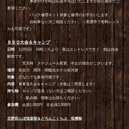
事故やけが時は応急手当はいたしますが自己責任でご
参加ください。
パンク修理キット持参と修理のお手伝いします。
自転車ない方ご相談ください。（美濃市で有料レンタ
ルも可能です）
ＢＢＱ大会＆キャンプ
日時
12月5日 16時ごろより 夜はエンドレスです！ 朝は自由
解散です。
荒天時 スケジュール変更、中止の場合がございます。
場所
長良川 関市 関観光ホテル前河原
対象
どなたでも参加可能です。
内容 ＢＢＱ
大会＆キャンプ（夕食はご用意します）
持ち物
キャンプ道具（ない方はご相談ください）
飲み物、朝食はお持ちください。
参加費
会員1,000円 非会員2,000円
北野田んぼ倶楽部＆どろんこくらぶ 収穫祭