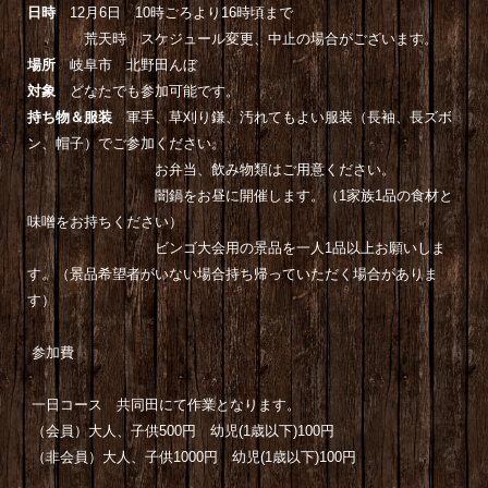
日時
12月6日 10時ごろより16時頃まで
荒天時 スケジュール変更、中止の場合がございます。
場所
岐阜市 北野田んぼ
対象
どなたでも参加可能です。
持ち物＆服装
軍手、草刈り鎌、汚れてもよい服装（長袖、長ズボ
ン、帽子）でご参加ください。
お弁当、飲み物類はご用意ください。
闇鍋をお昼に開催します。（1家族1品の食材と
味噌をお持ちください）
ビンゴ大会用の景品を一人1品以上お願いしま
す。（景品希望者がいない場合持ち帰っていただく場合がありま
す）
参加費
一日コース 共同田にて作業となります。
（会員）大人、子供
500
円 幼児(1歳以下)
100
円
（非会員）大人、子供
1000
円 幼児(1歳以下)
100
円