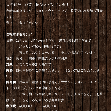
豆の鞘だし作業、恒例大ビンゴ大会！！
自転車ポタリング、ＢＢＱ大会＆キャンプ、収穫祭のみ参加も可能
です。
奮ってご参加ください。
自転車ポタリング
日時
12月5日 9時45分受付開始 10時より15時ごろまで
ポタリング50Km程度（予定）
荒天時 スケジュール変更、中止の場合がございます。
場所
長良川 関市 関観光ホテル前河原
対象
どなたでも参加可能です。
内容
自転車持参でご参加ください。 （ない方はご相談くださ
い）
持ち物
自転車（種類は問いません、ママチャリ可）、ヘルメッ
ト、グローブ、パンク修理キットなど
飲み物、行動食（カロリーメイト、チョコなど） お昼
はテキトーなところで食べるか弁当持参。
参加費
会員1,000円 非会員2,000円