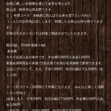
自然に優しい自然農を通じて食育を考えます。
田んぼ
岐阜市山県北野７５８
１． 年間コース 本格的に田んぼでお米を育てたい方向け
（一人に付き区画お貸しします、収穫したお米はお持ち帰りできま
す）
区画の大きさについては別途ご相談させていただきます。
限定5組 2018年度残り4組
参加費
ＮＰＯ会員入会が条件です。年会費3,000円入会金2,000円
家族会員制度あり家族で1名会員で全員が会員価格で参加できます。
上記にプラスして、大人、子供7,000円 幼児(1歳以下)1,000円（全
１０回）
２．一日コース 共同田にて作業となります。
みんなと楽しく活動
したい方向け
(会員）大人、子供700円 幼児(1歳以下)100円 年会費3,000円入会
金2,000円
（非会員）大人、子供1,500円 幼児(1歳以下)100円