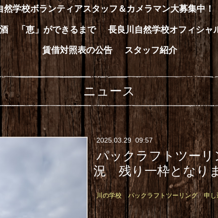
川自然学校ボランティアスタッフ＆カメラマン大募集中！
酒 「恵」ができるまで
長良川自然学校オフィシャ
賃借対照表の公告
スタッフ紹介
ニュース
2025
.
03
.
29 09:57
パックラフトツーリ
況 残り一枠となり
川の学校 パックラフトツーリング 申し