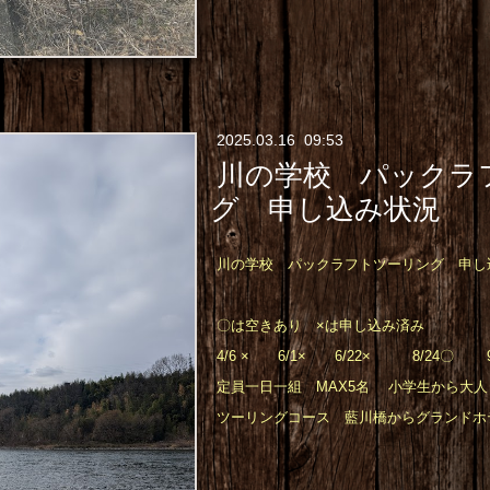
2025
.
03
.
16 09:53
川の学校 パックラ
グ 申し込み状況
川の学校 パックラフトツーリング 申し
〇は空きあり ×は申し込み済み
4/6 × 6/1× 6/22× 8/24〇 9
定員一日一組 MAX5名 小学生から大人
ツーリングコース 藍川橋からグランドホ