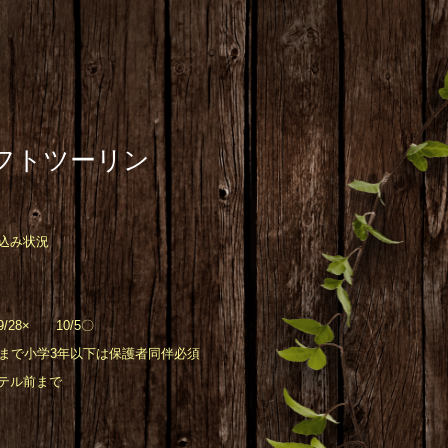
フトツーリン
込み状況
/28× 10/5〇
まで小学3年以下は保護者同伴必須
テル前まで