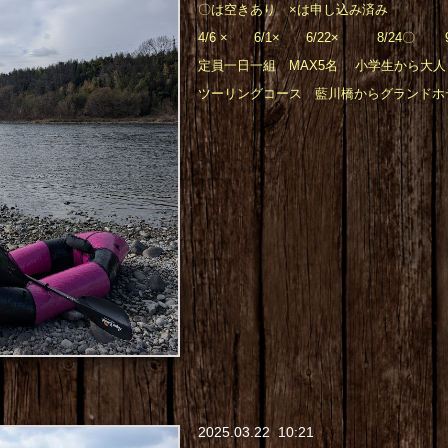
〇は空きあり ×は申し込み済み
4/6 × 6/1× 6/22× 8/24〇 9/
定員一日一組 MAX5名 小学生から大人
ツーリングコース 藍川橋からグランドホ
2025
.
03
.
22 10:21