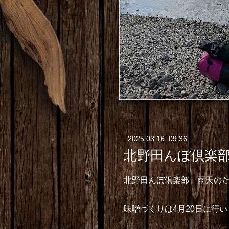
2025
.
03
.
16 09:36
北野田んぼ倶楽部
北野田んぼ倶楽部 雨天のた
味噌づくりは4月20日に行