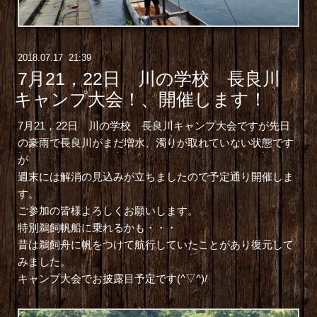
2018
.
07
.
17 21:39
7月21，22日 川の学校 長良川
キャンプ大会！、開催します！
7月21，22日 川の学校 長良川キャンプ大会ですが先日
の豪雨で長良川がまだ増水、濁りが取れていない状態です
が
週末には解消の見込みが立ちましたので予定通り開催しま
す。
ご参加の皆様よろしくお願いします。
特別鵜飼帆船に乗れるかも・・・
昔は鵜飼舟に帆をつけて航行していたことがあり復元して
みました。
キャンプ大会でお披露目予定です(^▽^)/