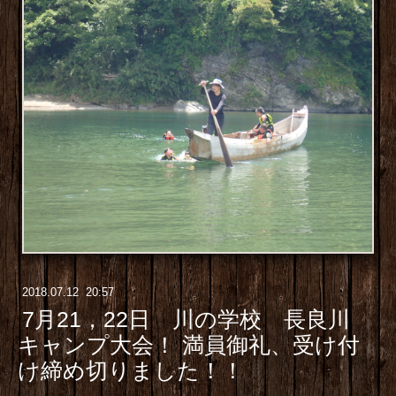
2018
.
07
.
12 20:57
7月21，22日 川の学校 長良川
キャンプ大会！ 満員御礼、受け付
け締め切りました！！