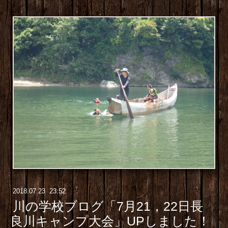
2018
.
07
.
23 23:52
川の学校ブログ「7月21，22日長
良川キャンプ大会」UPしました！