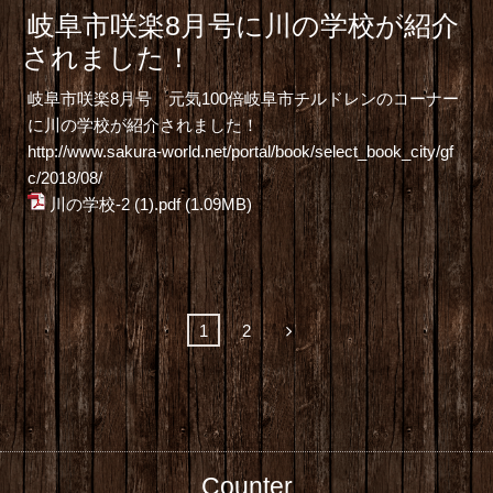
岐阜市咲楽8月号に川の学校が紹介
されました！
岐阜市咲楽8月号 元気100倍岐阜市チルドレンのコーナー
に川の学校が紹介されました！
http://www.sakura-world.net/portal/book/select_book_city/gf
c/2018/08/
川の学校-2 (1).pdf
(1.09MB)
1
2
Counter