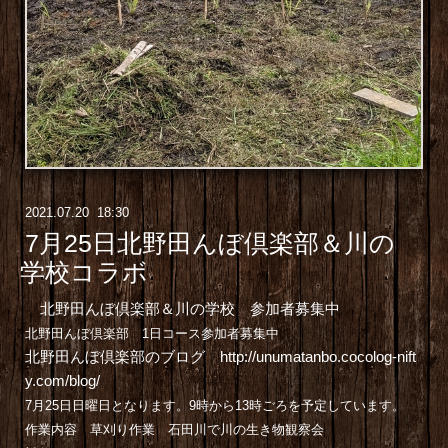
2021
.
07
.
20 18:30
7月25日北野田んぼ倶楽部＆川の
学校コラボ
北野田んぼ倶楽部＆川の学校 参加者募集中
北野田んぼ倶楽部
1日コース参加者募集中
北野田んぼ倶楽部のブログ
http://unumatanbo.cocolog-nift
y.com/blog/
7月25日日曜日となります。9時から13時ごろを予定しています。
作業内容 草刈り作業 石田川で川の生き物観察会