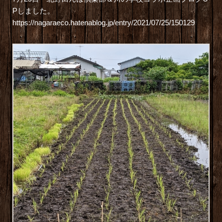
Pしました。
https://nagaraeco.hatenablog.jp/entry/2021/07/25/150129