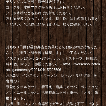
チサンダルは不可。帽子は必須です。
ゴーグル、水中マスク等もあればお持ちください。
タモや水槽などもあればお持ちください。
忘れ物が多くなっております。持ち物にはお名前をお書き
ください。忘れ物は預かれません。帰りに確認下さい。
持ち物 1日目お昼お弁当とお茶などのお飲み物は持ちくだ
さい。（衛生上昼食後は破棄します、ご了承ください）
メスティン1合用と2〜3合用、ポケットストーブ、固形燃
料10個、マッチ 参照ください。→https://riverschool.haten
ablog.com/entry/2021/04/15/225606
お米2合、インスタントラーメン、レトルト食品 夕食、朝
食用 水2L
寝袋かタオルケット、着替え、雨具（カッパ、ポンチョな
ど。ビニールカッパ、活動時傘は不可）軍手、タオル、歯
磨きセット、
お椀、皿、コップ（食器類はガラス、紙製は不可、できる