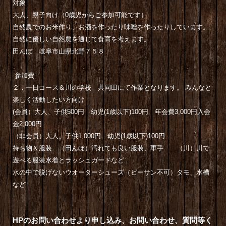
対象
大人、親子向け（0歳児からご参加可能です）
自然農でのお米作り、お酒を作ったり味噌を作ったりしています。
自然に優しい自然農を通じて食育を考えます。
田んぼ
岐阜市山県北野７５８
参加費
２．一日コース＆川の学校 共同田にて作業となります。
みんなと
楽しく活動したい方向け
(会員）大人、子供500円 幼児(1歳以下)100円 年会費3,000円入会
金2,000円
（非会員）大人、子供1,000円 幼児(1歳以下)100円
持ち物＆服装 （田んぼ）汚れても良い服装、軍手 （川）川で
遊べる服装水着とラッシュガードなど
水の中で脱げないウオーターシューズ（ビーサン不可）タモ、水槽
など
HPのお問い合わせより申し込み、お問い合わせ、質問等く