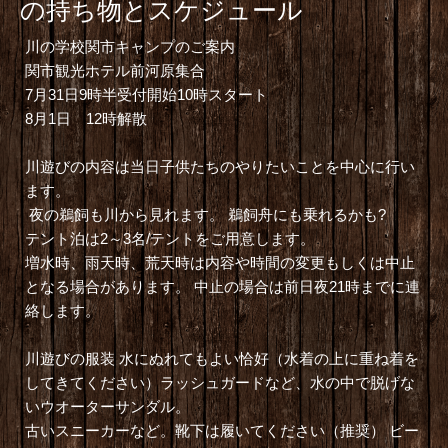
の持ち物とスケジュール
川の学校関市キャンプのご案内
関市観光ホテル前河原集合
7月31日9時半受付開始10時スタート
8月1日 12時解散
川遊びの内容は当日子供たちのやりたいことを中心に行い
ます。
夜の鵜飼も川から見れます。 鵜飼舟にも乗れるかも?
テント泊は2～3名/テントをご用意します。
増水時、雨天時、荒天時は内容や時間の変更もしくは中止
となる場合があります。 中止の場合は前日夜21時までに連
絡します。
川遊びの服装 水にぬれてもよい恰好（水着の上に重ね着を
してきてください）ラッシュガードなど、水の中で脱げな
いウオーターサンダル。
古いスニーカーなど。靴下は履いてください（推奨） ビー