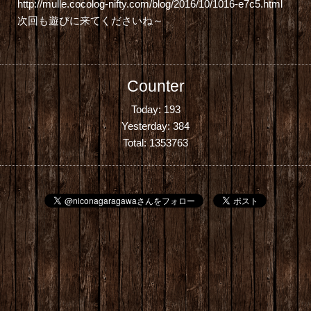
http://mulle.cocolog-nifty.com/blog/2016/10/1016-e7c5.html
次回も遊びに来てくださいね～
Counter
Today:
193
Yesterday:
384
Total:
1353763