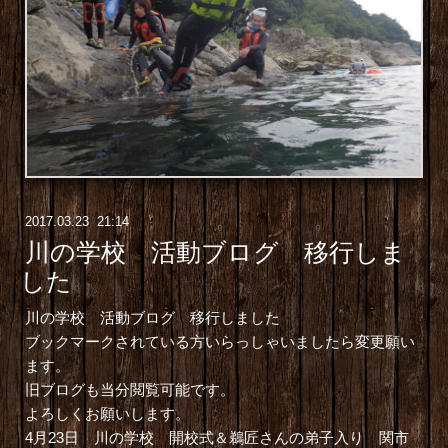
2017
.
03
.
23 21:14
川の学校 活動ブログ 移行しま
した
川の学校 活動ブログ
移行しました
ブックマークされている方いらっしゃいましたら変更願い
ます。
旧ブログ
も当分閲覧可能です。
よろしくお願いします。
4月23日
川の学校 開校式＆鵜匠さんの弟子入り
関市