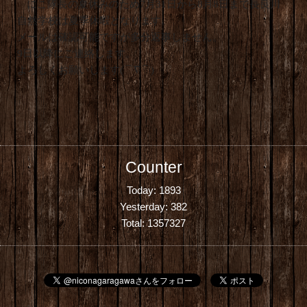
にこ隊長の夏休みのため7
月
31
日から
8
月
8
日まで長良川
自然学校は夏季休暇となります。
メールは確認可能ですが多分返事しません。
9日以降にご連絡します。
よろしくお願いします(⌒∇⌒)
Counter
Today:
1893
Yesterday:
382
Total:
1357327