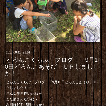
2017
.
09
.
11 21:51
どろんこくらぶ ブログ 「9月1
0日どろんこあそび」ＵＰしまし
た！
どろんこくらぶ ブログ 「9月10日どろんこあそび」
Ｕ
Ｐしました！
色んな生き物いたね～
また捕まえたいね～
次回は10月15日でっせ！！