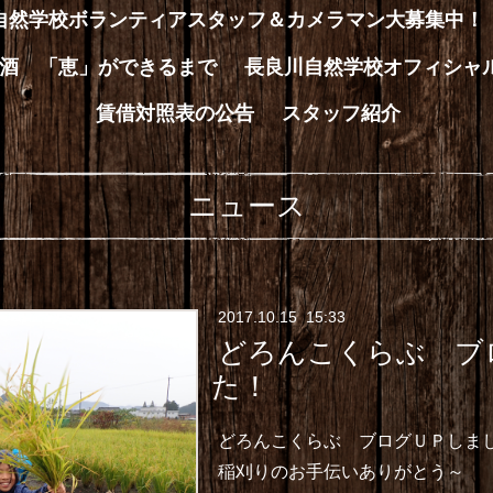
川自然学校ボランティアスタッフ＆カメラマン大募集中！
酒 「恵」ができるまで
長良川自然学校オフィシャ
賃借対照表の公告
スタッフ紹介
ニュース
2017
.
10
.
15 15:33
どろんこくらぶ ブ
た！
どろんこくらぶ ブログＵＰ
しま
稲刈りのお手伝いありがとう～