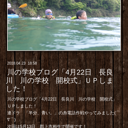
2018
.
04
.
23 18:58
川の学校ブログ「4月22日 長良
川 川の学校 開校式」ＵＰしま
した！
川の学校ブログ「4月22日 長良川 川の学校 開校式
」
ＵＰしました！
連ドラ 「半分、青い。」の糸電話作戦やってみました(⌒
∇⌒)
次回は5月13日 郡上市相生で開催です！