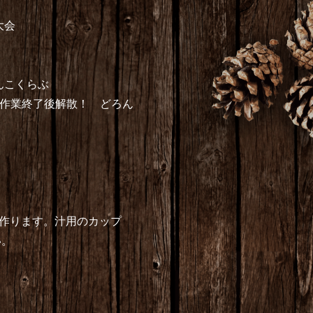
大会
んこくらぶ
作業終了後解散！ どろん
作ります。汁用のカップ
。