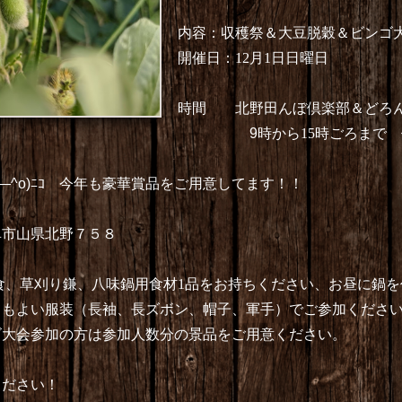
内容：収穫祭＆大豆脱穀＆ビンゴ
開催日：
12月1日日曜日
時間 北野田んぼ倶楽部＆どろ
9
時から15
時ごろまで 
o)ﾆｺ 今年も豪華賞品をご用意してます！！
阜市山県北野７５８
食、草刈り鎌、八味鍋用食材1品をお持ちください、お昼に鍋を
長袖、長ズボン、帽子、軍手）でご参加ください
は参加人数分の景品をご用意ください。
ください！