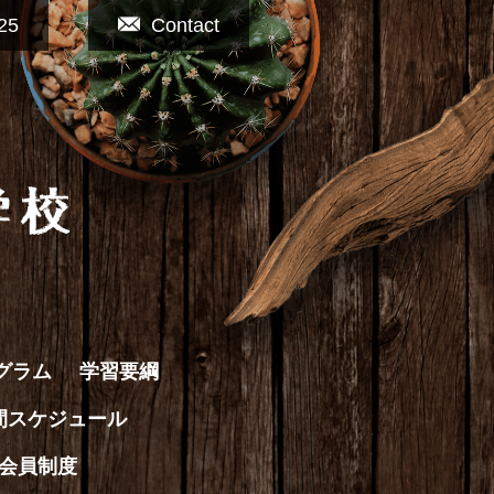
25
Contact
グラム
学習要綱
間スケジュール
会員制度