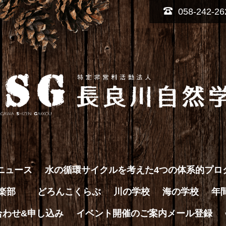
058-242-26
ニュース
水の循環サイクルを考えた4つの体系的プロ
倶楽部
どろんこくらぶ
川の学校
海の学校
年
合わせ&申し込み
イベント開催のご案内メール登録