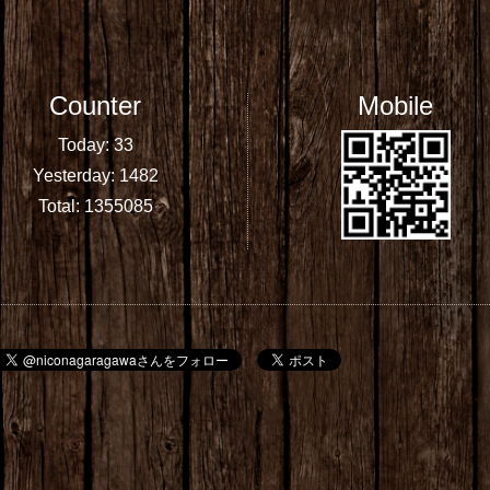
Counter
Mobile
Today:
33
Yesterday:
1482
Total:
1355085