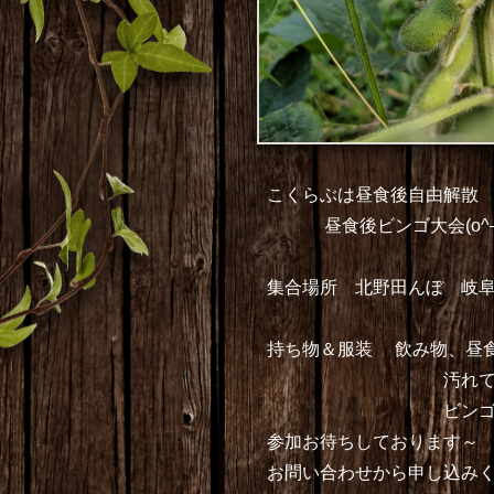
こくらぶは昼食後自由解散
昼食後ビンゴ大会(o^―^
集合場所 北野田んぼ 岐
持ち物＆服装
飲み物、昼
汚れてもよい服装（
ビンゴ大会参加の方
参加お待ちしております～
お問い合わせから申し込み