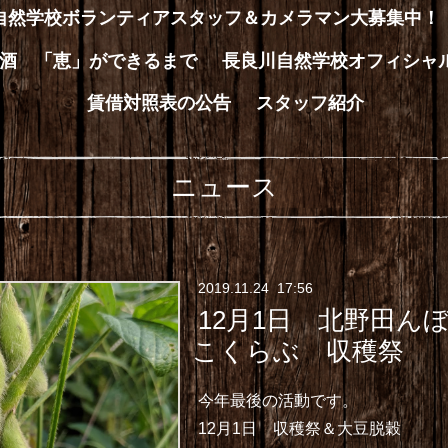
川自然学校ボランティアスタッフ＆カメラマン大募集中！
酒 「恵」ができるまで
長良川自然学校オフィシャ
賃借対照表の公告
スタッフ紹介
ニュース
2019
.
11
.
24 17:56
12月1日 北野田ん
こくらぶ 収穫祭
今年最後の活動です。
12月1日
収穫祭＆大豆脱穀