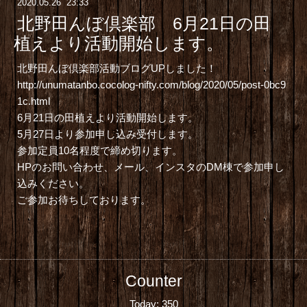
2020
.
05
.
26 23:33
北野田んぼ倶楽部 6月21日の田
植えより活動開始します。
北野田んぼ倶楽部活動ブログUPしました！
http://unumatanbo.cocolog-nifty.com/blog/2020/05/post-0bc9
1c.html
6月21日の田植えより活動開始します。
5月27日より参加申し込み受付します。
参加定員10名程度で締め切ります。
HPのお問い合わせ、メール、インスタのDM棟で参加申し
込みください。
ご参加お待ちしております。
Counter
Today:
350