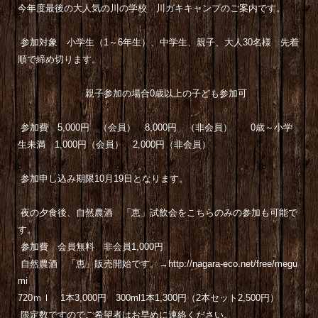
今年度最後の大人気の川の学校 川ガキキャンプのご案内です。
参加対象 小学生（1～6年生）、中学生、親子、大人30名様 先着
順で締め切ります。
親子参加の場合0歳以上の子ども参加可
参加費 5,
000
円 （会員） 8,
000
円 （非会員） 0歳～小学
生未満 1,
000
円（会員） 2,
000
円（非会員）
参加申し込み期限10月19日となります。
夜の夕食後、自然農酒 「恵」試飲会をこちらのみの参加も可能で
す。
参加費 会員無料 非会員1,
000
円
自然農酒 「恵」販売開始です。→
http://nagara-eco.net/free/megu
mi
720
ｍｌ 1本3,
000
円
300
ml1本1,
300
円（2本セット2,
500
円）
限定数ですのでご希望者はお早めに連絡ください。