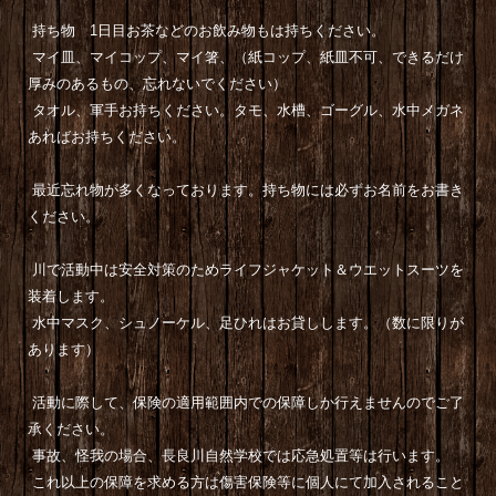
持ち物 1日目お茶などのお飲み物もは持ちください。
マイ皿、マイコップ、マイ箸、（紙コップ、紙皿不可、できるだけ
厚みのあるもの、忘れないでください）
タオル、軍手お持ちください。タモ、水槽、ゴーグル、水中メガネ
あればお持ちください。
最近忘れ物が多くなっております。持ち物には必ずお名前をお書き
ください。
川で活動中は安全対策のためライフジャケット＆ウエットスーツを
装着します。
水中マスク、シュノーケル、足ひれはお貸しします。（数に限りが
あります）
活動に際して、保険の適用範囲内での保障しか行えませんのでご了
承ください。
事故、怪我の場合、長良川自然学校では応急処置等は行います。
これ以上の保障を求める方は傷害保険等に個人にて加入されること