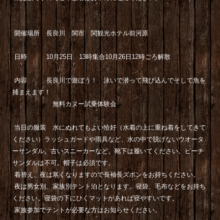
開催場所 長良川 関市 関観光ホテル前河原
日時 10月25日 13時集合10月26日12時ごろ解散
内容 長良川で遊ぼう！ 泳いで潜って飛び込んでそして魚を
捕まえます！
無料カヌー試乗体験会
当日の服装 水にぬれてもよい恰好（水着の上に重ね着をしてきて
ください）ラッシュガードや雨具など、水の中で脱げないウオータ
ーサンダル。古いスニーカーなど。靴下は履いてください。ビーチ
サンダルは不可。帽子は必須です。
着替え、夜は寒くなりますので長袖長ズボンをお持ちください。
夜は男女別、家族別テント泊となります。寝袋、毛布などをお持ち
ください。寝袋の下にひくマットがあれば寝やすいです。
家族参加でテントが必要な方はお知らせください。