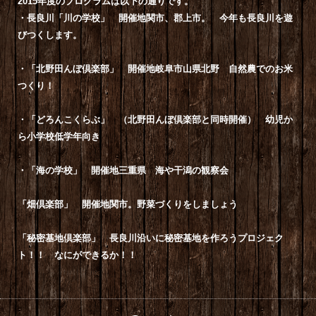
2015年度のプログラムは以下の通りです。
・長良川「川の学校」 開催地関市、郡上市。 今年も長良川を遊
びつくします。
・「北野田んぼ倶楽部」 開催地岐阜市山県北野 自然農でのお米
つくり！
・「どろんこくらぶ」 （北野田んぼ倶楽部と同時開催） 幼児か
ら小学校低学年向き
・「海の学校」 開催地三重県 海や干潟の観察会
「畑倶楽部」 開催地関市。野菜づくりをしましょう
「秘密基地倶楽部」 長良川沿いに秘密基地を作ろうプロジェク
ト！！ なにができるか！！