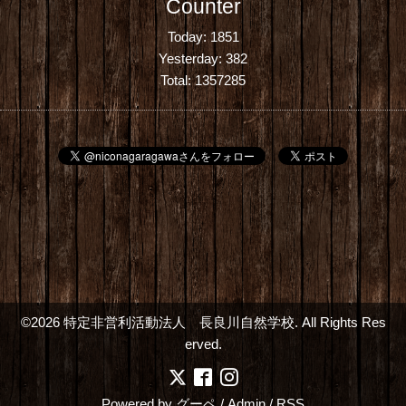
Counter
Today:
1851
Yesterday:
382
Total:
1357285
©2026
特定非営利活動法人 長良川自然学校
. All Rights Res
erved.
Powered by
グーペ
/
Admin
/
RSS