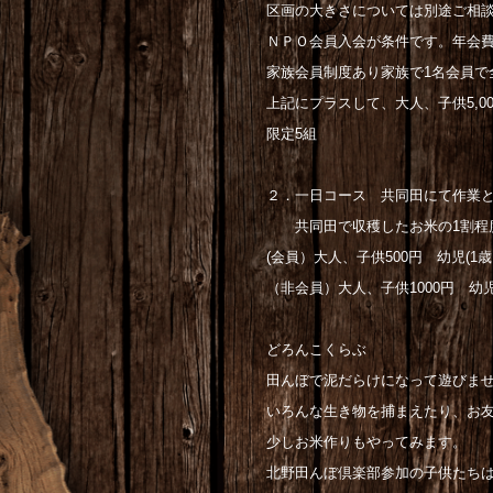
区画の大きさについては別途ご相
ＮＰＯ会員入会が条件です。年会費3,
家族会員制度あり家族で1名会員で
上記にプラスして、大人、子供5,000
限定5組
２．一日コース 共同田にて作業
共同田で収穫したお米の1割程度
(会員）大人、子供500円 幼児(1歳以
（非会員）大人、子供1000円 幼児(
どろんこくらぶ
田んぼで泥だらけになって遊びま
いろんな生き物を捕まえたり、お
少しお米作りもやってみます。
北野田んぼ倶楽部参加の子供たち