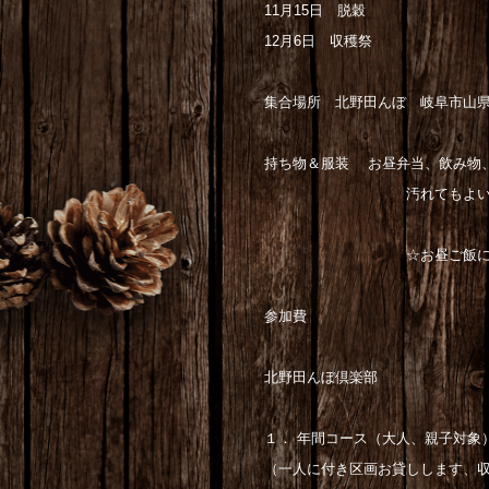
11月15日 脱穀
12月6日 収穫祭
集合場所 北野田んぼ 岐阜市山
持ち物＆服装 お昼弁当、飲み物
汚れてもよい服装（長袖、
☆お昼ご飯に八味（闇
参加費
北野田んぼ倶楽部
１． 年間コース（大人、親子対象
（一人に付き区画お貸しします、