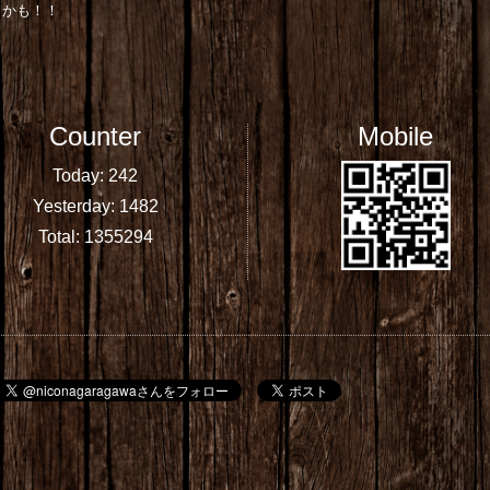
くかも！！
Counter
Mobile
Today:
242
Yesterday:
1482
Total:
1355294