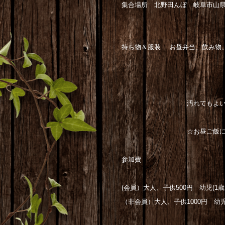
集合場所 北野田んぼ 岐阜市山
持ち物＆服装 お昼弁当、飲み物
汚れてもよい服装（長袖、
☆お昼ご飯に八味（闇
参加費
(会員）大人、子供500円 幼児(1歳以
（非会員）大人、子供1000円 幼児(