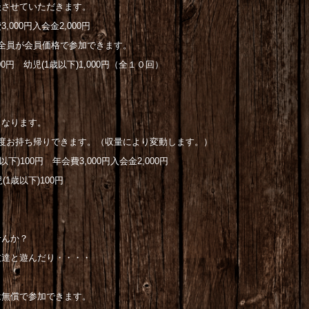
談させていただきます。
000円入会金2,000円
全員が会員価格で参加できます。
円 幼児(1歳以下)1,000円（全１０回）
となります。
お持ち帰りできます。（収量により変動します。）
下)100円 年会費3,000円入会金2,000円
1歳以下)100円
せんか？
友達と遊んだり・・・・
は無償で参加できます。