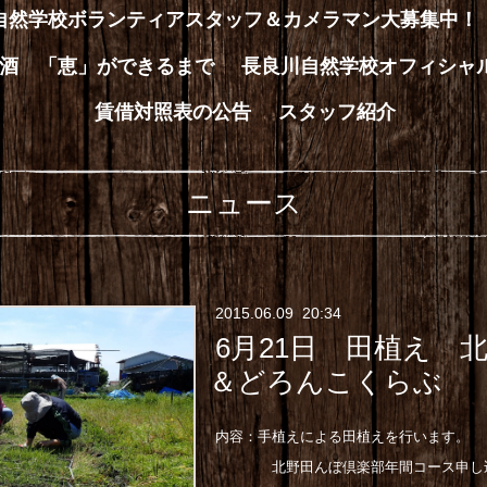
川自然学校ボランティアスタッフ＆カメラマン大募集中！
酒 「恵」ができるまで
長良川自然学校オフィシャ
賃借対照表の公告
スタッフ紹介
ニュース
2015
.
06
.
09 20:34
6月21日 田植え 
＆どろんこくらぶ
内容：手植えによる田植えを行います。
北野田んぼ倶楽部年間コース申し込