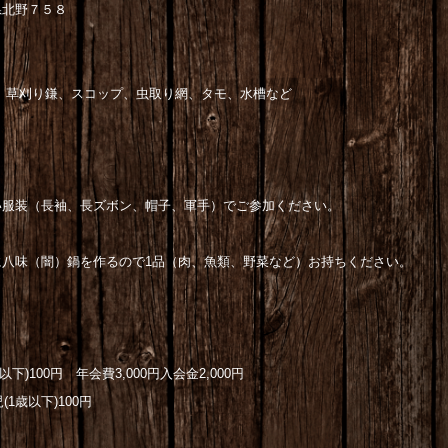
県北野７５８
、草刈り鎌、スコップ、虫取り網、タモ、水槽など
長ズボン、帽子、軍手）でご参加ください。
）鍋を作るので1品（肉、魚類、野菜など）お持ち
下)100円 年会費3,000円入会金2,000円
1歳以下)100円