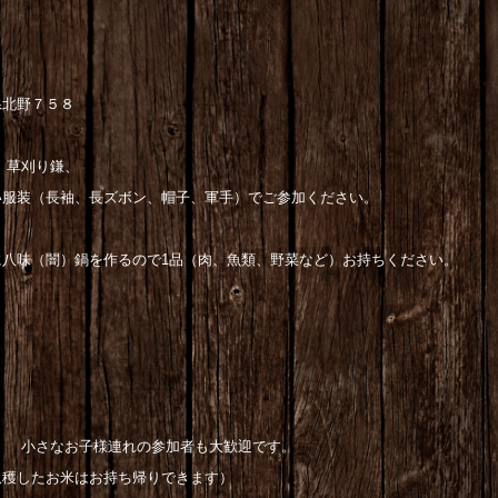
県北野７５８
、草刈り鎌、
長ズボン、帽子、軍手）でご参加ください。
）鍋を作るので1品（肉、魚類、野菜など）お持ち
） 小さなお子様連れの参加者も大歓迎です。
収穫したお米はお持ち帰りできます）