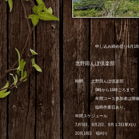
申し込み締め切り6月18
北野田んぼ倶楽部
時間 北野田んぼ倶楽部
9時から16時ごろまで
年間コース参加者は開催日5
臨時作業日あり。
年間スケジュール
7月5日、8月2日、9月１3日草刈り
10月18日 稲刈り