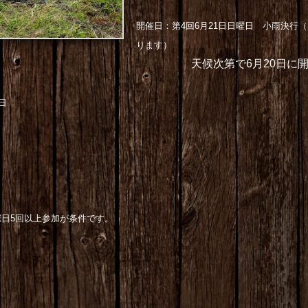
開催日：第4回6月21日日曜日 小雨決行
ります）
天候次第で6月20日に開催
日
回以上参加が条件です。