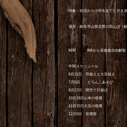
対象：幼児から小学生までと付き
場所：岐阜市山県北野の田んぼ（
時間 9時から昼食後自由解散
年間スケジュール
6月21日 田植えと大豆植え
7月5日 どろんこあそび
8月23日 関市で川遊び
10月18日お米の収穫
11月15日大豆の収穫
12月6日 収穫祭